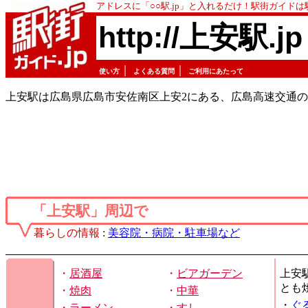
アドレスに「○○駅.jp」と入れるだけ！駅街ガイド
http://上安駅.jp
｜
｜
使い方
よくある質問
ご利用にあたって
上安駅は広島県広島市安佐南区上安2にある、広島高速交通の
「上安駅」周辺で
暮らしの情報
:
美容院・病院・駐車場など
・
居酒屋
・
ビアガーデン
上安
とも
・
焼肉
・
中華
・
ぐ
・
ラーメン
・
すし