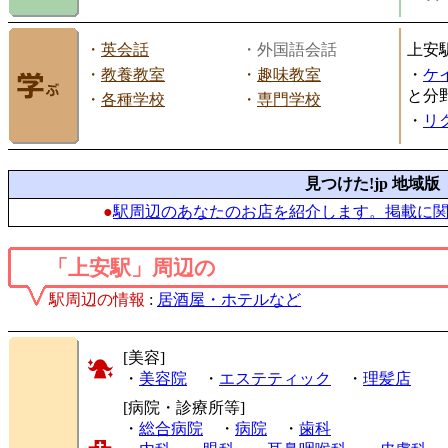
・
英会話
・外国語会話
上安
・
教養教室
・
趣味教室
・
ケ
と分
・
各種学校
・
専門学校
・
リ
見つけた!jp 地域版
●
駅周辺のあなたのお店を紹介します。掲載に
「上安駅」周辺の
駅周辺の情報
:
居酒屋・ホテルなど
[美容]
・
美容院
・
エステティック
・
理髪店
[病院・診療所等]
・
総合病院
・
病院
・
歯科