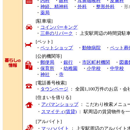
・
内科
・
眼科
・
耳鼻咽喉科
・
皮膚科
・
神経、精神科
・
外科
・
整形外科
・形
・
薬局
[駐車場]
・
コインパーキング
・
三井のリパーク
： 上安駅周辺の時間貸駐
[ペット]
・
ペットショップ
・
動物病院
・
ペット葬
[公的機関等]
・
郵便局
・
銀行
・
市区町村機関
・
図書
・
保育所
・
幼稚園
・
小学校
・
中学校
・
神社
・
寺
[電話番号検索]
・
タウンページ
： 全国1,100万件のお店
[住まいを借りる]
・
アパマンショップ
： こだわり検索メニュ
・
スマイティ(賃貸)
： 駅周辺の賃貸物件を
[アルバイト]
・
マッハバイト
： 上安駅周辺のアルバイト