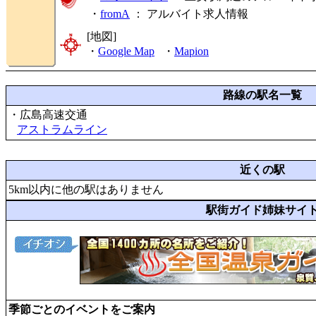
・
fromA
：
アルバイト求人情報
[地図]
・
Google Map
・
Mapion
路線の駅名一覧
・広島高速交通
アストラムライン
近くの駅
5km以内に他の駅はありません
駅街ガイド姉妹サイ
季節ごとのイベントをご案内