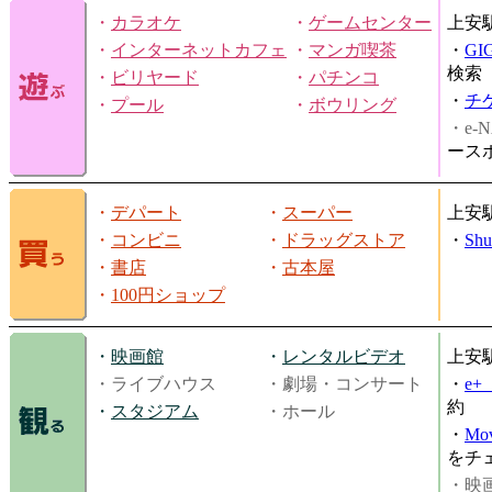
・
カラオケ
・
ゲームセンター
上安
・
インターネットカフェ
・
マンガ喫茶
・
GI
検索
・
ビリヤード
・
パチンコ
・
チ
・
プール
・
ボウリング
・e-N
ース
・
デパート
・
スーパー
上安
・
コンビニ
・
ドラッグストア
・
Shu
・
書店
・
古本屋
・
100円ショップ
・
映画館
・
レンタルビデオ
上安
・ライブハウス
・劇場・コンサート
・
e
約
・
スタジアム
・ホール
・
Mov
をチ
・映画