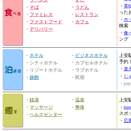
・
美
・
そば
・
うどん
った
・
ファミレス
・
レストラン
・
ホ
・
ファストフード
・
カフェ
検索
・
デリバリー
・
食
ング
・
ホテル
・
ビジネスホテル
上安
予約
・シティホテル
・カプセルホテル
・
楽
・リゾートホテル
・ラブホテル
・
じ
・
旅館
・民宿
・yoy
・
銭湯
・
温泉
上安
・
マッサージ
・
整体
・
is
スポ
・
ヘルスセンター
・
広